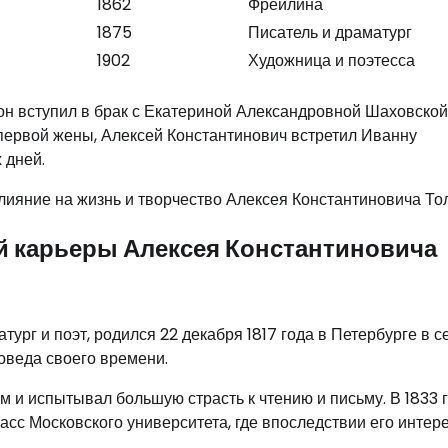
1862
Фрейлина
1875
Писатель и драматург
1902
Художница и поэтесса
он вступил в брак с Екатериной Александровной Шаховской,
 первой жены, Алексей Константинович встретил Иванну
 дней.
лияние на жизнь и творчество Алексея Константиновича Тол
й карьеры Алексея Константиновича
тург и поэт, родился 22 декабря 1817 года в Петербурге в с
оведа своего времени.
 и испытывал большую страсть к чтению и письму. В 1833 г
ласс Московского университета, где впоследствии его интер