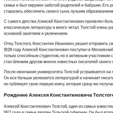
семье и был окружен заботой родителей и бабушки. Его 
старались обеспечить своего сына лучшим образованием
С самого детства Алексей Константинович проявлял боль
классическую литературу и много читал. Толстой очень ра
основной занятием и увлечением.
Отец Толстого, Константин Иванович, решил отправить с
1829 году Алексей Константинович поступил в Московский
только способным студентом, но и активным участником с
стал близким другом многих известных писателей своего
После окончания университета Толстой устраивается на 
Он все больше увлекается литературой и начинает писать
он публикует свою первую книгу, которая сразу же получа
Рождение Алексея Константиновича Толстог
Алексей Константинович Толстой, один из самых известны
1817 года в семье дворян Тульской губернии. Он был вто