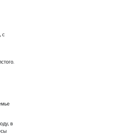
 с
стого.
емье
оду, в
есы