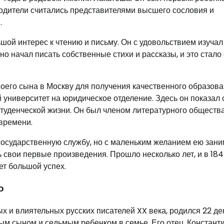
родители считались представителями высшего сословия и
.
шой интерес к чтению и письму. Он с удовольствием изучал
но начал писать собственные стихи и рассказы, и это стало 
воего сына в Москву для получения качественного образова
 университет на юридическое отделение. Здесь он показал 
туденческой жизни. Он был членом литературного общества
 времени.
государственную службу, но с маленьким желанием ею зани
 свои первые произведения. Прошло несколько лет, и в 184
ет большой успех.
о
х и влиятельных русских писателей XX века, родился 22 де
рым сыном и седьмым ребенком в семье. Его отец, Констант