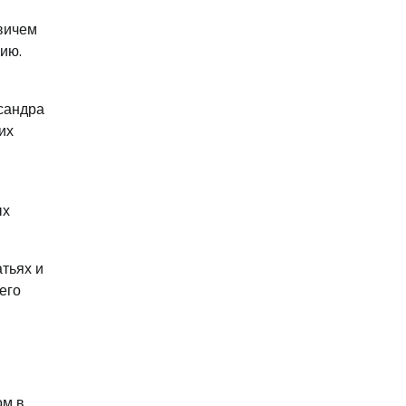
вичем
ию.
сандра
их
ых
атьях и
его
ом в