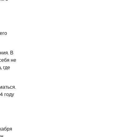
его
ния. В
себя не
, где
маться.
4 году
кабря
ин