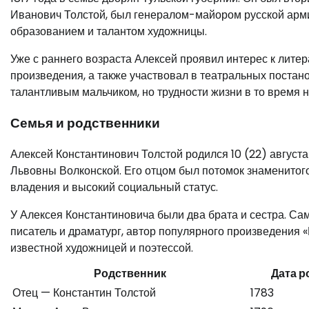
Иванович Толстой, был генералом-майором русской арми
образованием и талантом художницы.
Уже с раннего возраста Алексей проявил интерес к литер
произведения, а также участвовал в театральных постан
талантливым мальчиком, но трудности жизни в то время 
Семья и родственники
Алексей Константинович Толстой родился 10 (22) август
Львовны Волконской. Его отцом был потомок знаменитог
владения и высокий социальный статус.
У Алексея Константиновича были два брата и сестра. Са
писатель и драматург, автор популярного произведения 
известной художницей и поэтессой.
Родственник
Дата р
Отец — Константин Толстой
1783