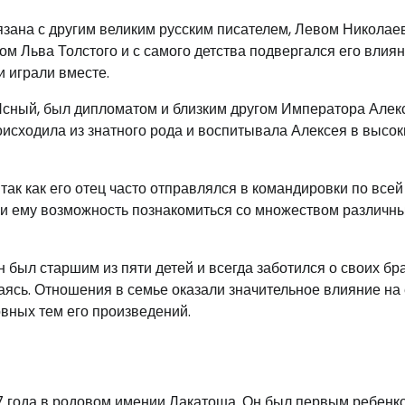
язана с другим великим русским писателем, Левом Николае
 Льва Толстого и с самого детства подвергался его влиян
и играли вместе.
Ясный, был дипломатом и близким другом Императора Алек
оисходила из знатного рода и воспитывала Алексея в высок
ак как его отец часто отправлялся в командировки по всей
ли ему возможность познакомиться со множеством различн
 был старшим из пяти детей и всегда заботился о своих бр
аясь. Отношения в семье оказали значительное влияние на 
вных тем его произведений.
17 года в родовом имении Лакатоша. Он был первым ребенк