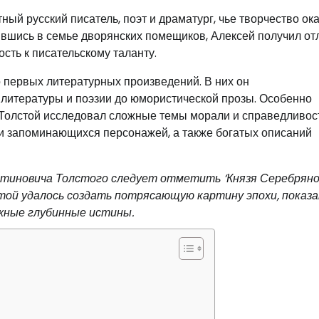
ный русский писатель, поэт и драматург, чье творчество ок
ившись в семье дворянских помещиков, Алексей получил от
сть к писательскому таланту.
 первых литературных произведений. В них он
 литературы и поэзии до юмористической прозы. Особенно
 Толстой исследовал сложные темы морали и справедливост
 и запоминающихся персонажей, а также богатых описаний
тиновича Толстого следует отметить ‘Князя Серебряног
лстой удалось создать потрясающую картину эпохи, показ
жные глубинные истины.