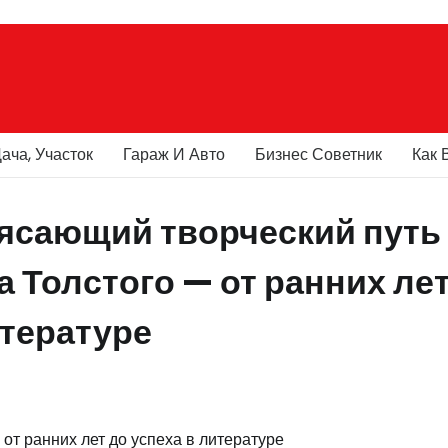
ача, Участок
Гараж И Авто
Бизнес Советник
Как 
рясающий творческий путь
 Толстого — от ранних лет
итературе