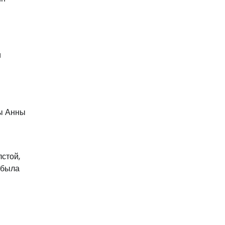
и
ны Анны
стой,
 была