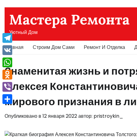
Перейти
к
Мастера Ремонта
содержимому
Уютный Дом
Главная
Строим Дом Сами
Ремонт И Отделка
Д
Telegram
VK
Знаменитая жизнь и пот
WhatsApp
Алексея Константиновича
Odnoklassniki
Viber
мирового признания в л
Отправить
Опубликовано в
12 января 2022
автор:
pristroykin_