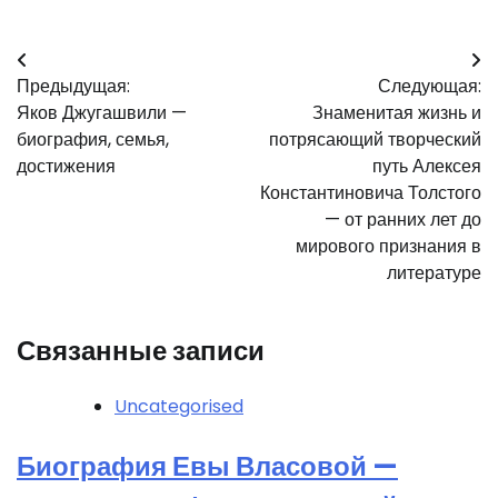
Навигация
Предыдущая:
Следующая:
по
Яков Джугашвили —
Знаменитая жизнь и
записям
биография, семья,
потрясающий творческий
достижения
путь Алексея
Константиновича Толстого
— от ранних лет до
мирового признания в
литературе
Связанные записи
Uncategorised
Биография Евы Власовой —