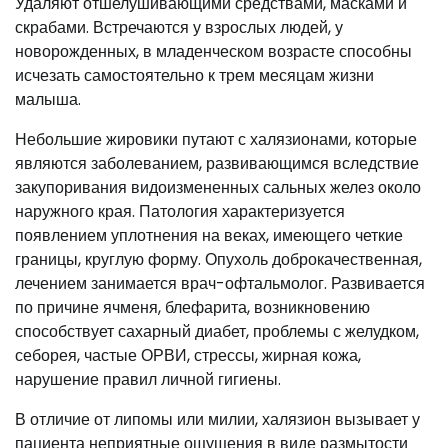
Удаляют отшелушивающими средствами, масками и
скрабами. Встречаются у взрослых людей, у
новорожденных, в младенческом возрасте способны
исчезать самостоятельно к трем месяцам жизни
малыша.
Небольшие жировики путают с халязионами, которые
являются заболеванием, развивающимся вследствие
закупоривания видоизмененных сальных желез около
наружного края. Патология характеризуется
появлением уплотнения на веках, имеющего четкие
границы, круглую форму. Опухоль доброкачественная,
лечением занимается врач-офтальмолог. Развивается
по причине ячменя, блефарита, возникновению
способствует сахарный диабет, проблемы с желудком,
себорея, частые ОРВИ, стрессы, жирная кожа,
нарушение правил личной гигиены.
В отличие от липомы или милии, халязион вызывает у
пациента неприятные ощущения в виде размытости