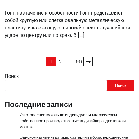
Гонг: назначение и особенности Гонг представляет
собой круглую или слегка овальную металлическую
пластину, извлекающую широкий спектр звучаний при
ударе по центру или по краю. В […]
Пагинация
1
2
…
96
записей
Поиск
Поиск
Последние записи
Изготовление кухонь по индивидуальным размерам:
собственное производство, выезд дизайнера, доставка и
монтаж
Однокомнатные квартиры: критерии выбора, юридические