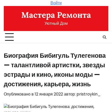
Перейти
Войти
к
Мастера Ремонта
содержимому
Уютный Дом
Биография Бибигуль Тулегенова
— талантливой артистки, звезды
эстрады и кино, иконы моды —
достижения, карьера, жизнь
Опубликовано в
12 января 2022
автор:
pristroykin_