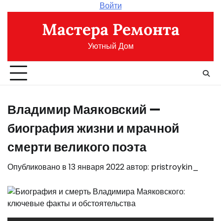
Перейти
Войти
к
Мастера Ремонта
содержимому
Уютный Дом
Владимир Маяковский —
биография жизни и мрачной
смерти великого поэта
Опубликовано в
13 января 2022
автор:
pristroykin_