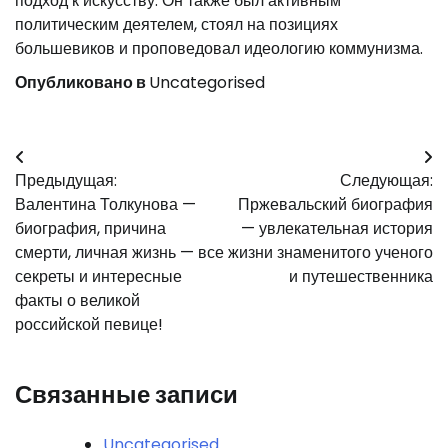
подход к искусству. Он также был активным
политическим деятелем, стоял на позициях
большевиков и проповедовал идеологию коммунизма.
Опубликовано в
Uncategorised
Навигация
Предыдущая:
Следующая:
по
Валентина Толкунова —
Пржевальский биография
записям
биография, причина
— увлекательная история
смерти, личная жизнь — все
жизни знаменитого ученого
секреты и интересные
и путешественника
факты о великой
российской певице!
Связанные записи
Uncategorised