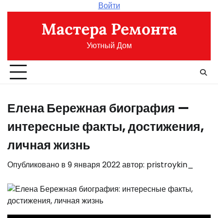
Перейти
Войти
к
Мастера Ремонта
содержимому
Уютный Дом
Елена Бережная биография —
интересные факты, достижения,
личная жизнь
Опубликовано в
9 января 2022
автор:
pristroykin_