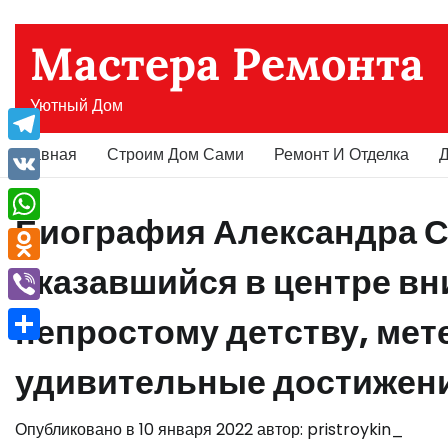
Перейти
к
Мастера Ремонта
содержимому
Уютный Дом
Главная
Строим Дом Сами
Ремонт И Отделка
Д
Telegram
VK
Биография Александра 
WhatsApp
оказавшийся в центре в
Odnoklassniki
Viber
непростому детству, мет
Отправить
удивительные достижен
Опубликовано в
10 января 2022
автор:
pristroykin_