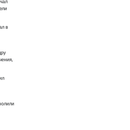
учал
тели
ал в
дру
чения,
ил
волили