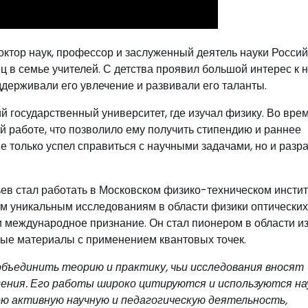
октор наук, профессор и заслуженный деятель науки Росси
в семье учителей. С детства проявил большой интерес к н
ддерживали его увлечение и развивали его таланты.
 государственный университет, где изучал физику. Во вре
й работе, что позволило ему получить стипендию и раннее
е только успел справиться с научными задачами, но и разр
в стал работать в Московском физико-техническом инстит
им уникальным исследованиям в области физики оптических
и международное признание. Он стал пионером в области и
вые материалы с применением квантовых точек.
объединить теорию и практику, чьи исследования вносят
дения. Его работы широко цитируются и используются н
ою активную научную и педагогическую деятельность,