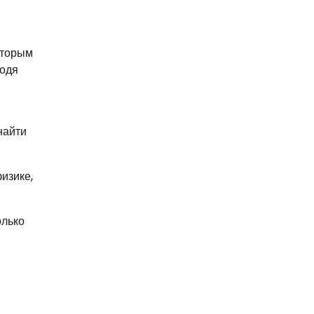
оторым
водя
найти
изике,
олько