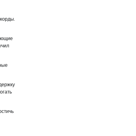
корды.
ляющие
учил
ные
держку
огать
остичь