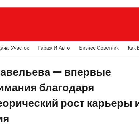
ача, Участок
Гараж И Авто
Бизнес Советник
Как 
Савельева — впервые
нимания благодаря
еорический рост карьеры 
ия