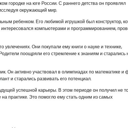
ом городке на юге России. С раннего детства он проявлял
 исследуя окружающий мир.
льным ребенком. Его любимой игрушкой был конструктор, к
е интересовался компьютерами и программированием, про
 увлечениях. Они покупали ему книги о науке и технике,
Родители поощряли его стремление к знаниям и старались 
ик. Он активно участвовал в олимпиадах по математике и ф
лант и старались развивать его потенциал.
удущей успешной карьеры. В этом периоде он получил не т
 на практике. Это помогло ему стать одним из самых