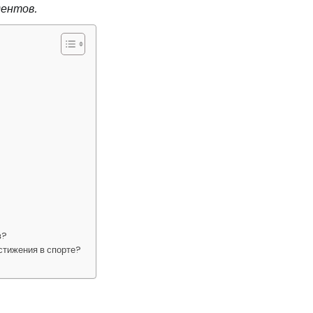
дентов.
в?
стижения в спорте?