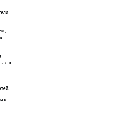
тели
ке,
ал
в
ься в
атей.
м к