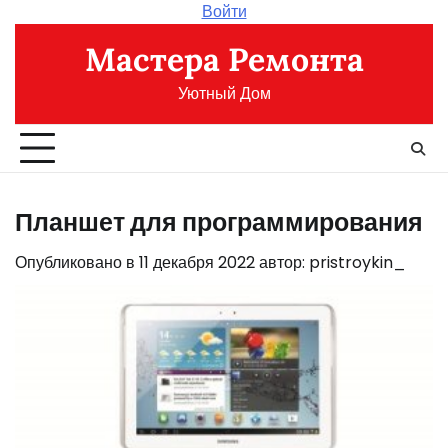
Перейти
Войти
к
Мастера Ремонта
содержимому
Уютный Дом
Планшет для программирования
Опубликовано в
11 декабря 2022
автор:
pristroykin_