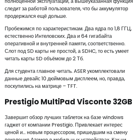
полноценной эксплуатации, а вышеуказанная функция
следит за работой пользователя, что бы аккумулятор
продержался ещё дольше.
Пробежимся по характеристикам. Два ядра по 1,8 ГГЦ,
естественно Интеловских. Два и 64 гигабайта
оперативной и внутренней памяти, соответственно.
Слот под SD карты не простой, а SDHC, то есть умеет
читать карты SD объёмом до 2 Тб.
Для студента главное читать. ASER укомплектовали
данные девайс 10 дюймовым дисплеем, но, правда,
поскупились на матрице – TFT.
Prestigio MultiPad Visconte 32GB
Завершит обзор лучших таблеток на базе windows
гаджет от компании Prestigio. Привлекает интерес
ценой и… новым процессором, пришедшим на смену
поколения Атомов в мобильных устройствах. Как ни