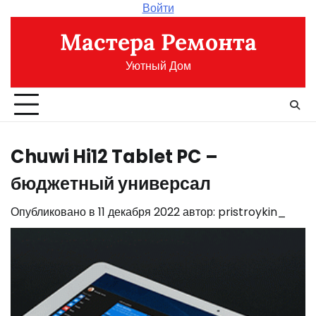
Перейти
Войти
к
Мастера Ремонта
содержимому
Уютный Дом
Chuwi Hi12 Tablet PC –
бюджетный универсал
Опубликовано в
11 декабря 2022
автор:
pristroykin_