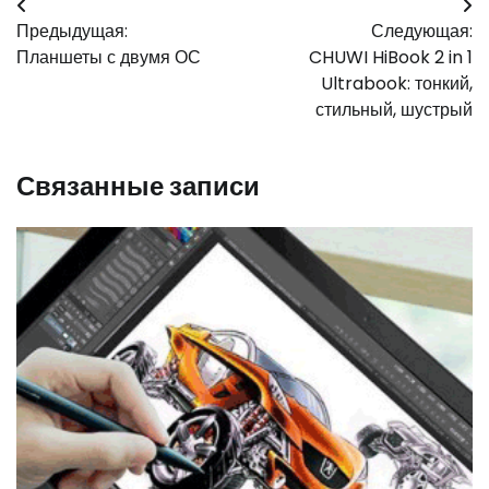
Навигация
Предыдущая:
Следующая:
по
Планшеты с двумя ОС
CHUWI HiBook 2 in 1
записям
Ultrabook: тонкий,
стильный, шустрый
Связанные записи