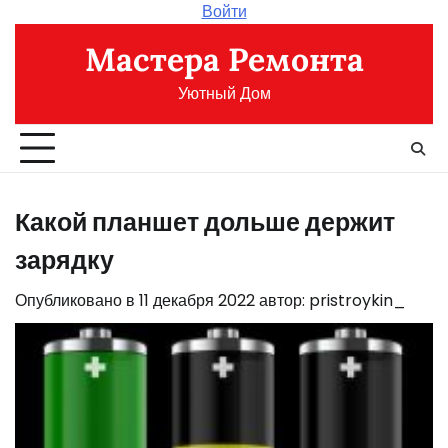
Перейти
Войти
к
Мастера Ремонта
содержимому
Уютный Дом
Какой планшет дольше держит
зарядку
Опубликовано в
11 декабря 2022
автор:
pristroykin_