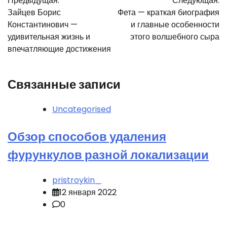
Предыдущая:
Следующая:
по
Зайцев Борис
Фета — краткая биография
записям
Константинович —
и главные особенности
удивительная жизнь и
этого волшебного сыра
впечатляющие достижения
Связанные записи
Uncategorised
Обзор способов удаления
фурункулов разной локализации
pristroykin_
12 января 2022
0