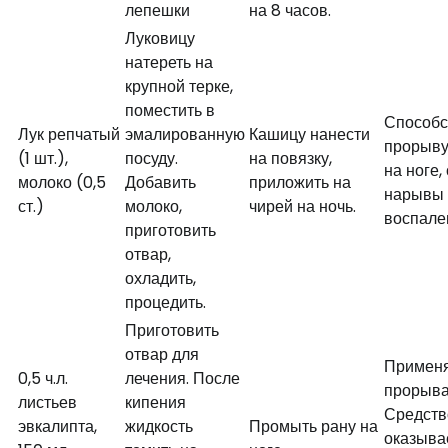
лепешки
на 8 часов.
Луковицу
натереть на
крупной терке,
поместить в
Способс
Лук репчатый
эмалированную
Кашицу нанести
прорыву
(1 шт.),
посуду.
на повязку,
на ноге,
молоко (0,5
Добавить
приложить на
нарывы 
ст.)
молоко,
чирей на ночь.
воспале
приготовить
отвар,
охладить,
процедить.
Приготовить
отвар для
Применя
0,5 ч.л.
лечения. После
прорыва
листьев
кипения
Средств
эвкалипта,
жидкость
Промыть рану на
оказыва