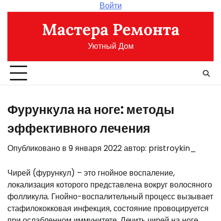
Перейти
Войти
к
Мастера Ремонта
содержимому
Уютный Дом
Фурункула на ноге: методы
эффективного лечения
Опубликовано в
9 января 2022
автор:
pristroykin_
Чирей (фурункул) – это гнойное воспаление,
локализация которого представлена вокруг волосяного
фолликула. Гнойно-воспалительный процесс вызывает
стафилококковая инфекция, состояние провоцируется
при ослабленном иммунитете. Лечить чирей на ноге