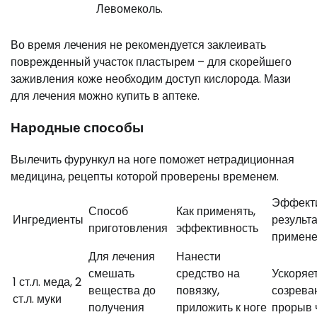
Левомеколь.
Во время лечения не рекомендуется заклеивать
поврежденный участок пластырем – для скорейшего
заживления коже необходим доступ кислорода. Мази
для лечения можно купить в аптеке.
Народные способы
Вылечить фурункул на ноге поможет нетрадиционная
медицина, рецепты которой проверены временем.
Эффекти
Способ
Как применять,
Ингредиенты
результа
приготовления
эффективность
примен
Для лечения
Нанести
смешать
средство на
Ускоряе
1 ст.л. меда, 2
вещества до
повязку,
созрева
ст.л. муки
получения
приложить к ноге
прорыв 