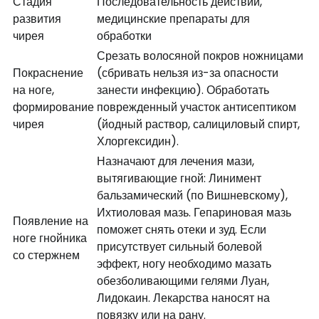
Стадия
Последовательность действий,
развития
медицинские препараты для
чирея
обработки
Срезать волосяной покров ножницами
Покраснение
(сбривать нельзя из-за опасности
на ноге,
занести инфекцию). Обработать
формирование
поврежденный участок антисептиком
чирея
(йодный раствор, салициловый спирт,
Хлоргексидин).
Назначают для лечения мази,
вытягивающие гной: Линимент
бальзамический (по Вишневскому),
Ихтиоловая мазь. Гепариновая мазь
Появление на
поможет снять отеки и зуд. Если
ноге гнойника
присутствует сильный болевой
со стержнем
эффект, ногу необходимо мазать
обезболивающими гелями Луан,
Лидокаин. Лекарства наносят на
повязку или на рану.