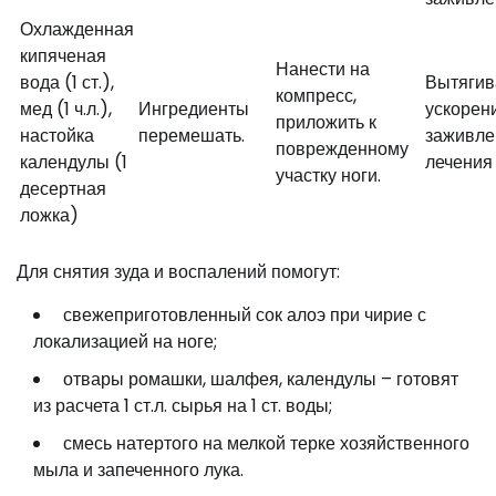
Охлажденная
кипяченая
Нанести на
вода (1 ст.),
Вытягив
компресс,
мед (1 ч.л.),
Ингредиенты
ускорен
приложить к
настойка
перемешать.
заживле
поврежденному
календулы (1
лечения 
участку ноги.
десертная
ложка)
Для снятия зуда и воспалений помогут:
свежеприготовленный сок алоэ при чирие с
локализацией на ноге;
отвары ромашки, шалфея, календулы – готовят
из расчета 1 ст.л. сырья на 1 ст. воды;
смесь натертого на мелкой терке хозяйственного
мыла и запеченного лука.