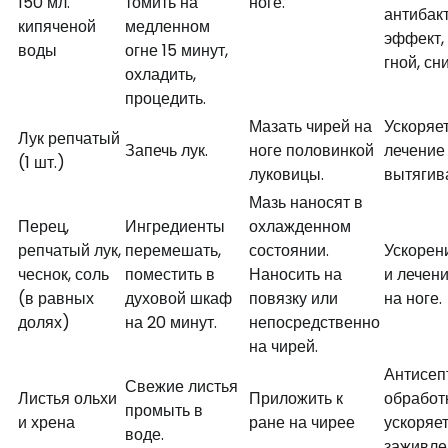
150 мл.
томить на
ноге.
антибак
кипяченой
медленном
эффект,
воды
огне 15 минут,
гной, сн
охладить,
процедить.
Мазать чирей на
Ускоряе
Лук репчатый
Запечь лук.
ноге половинкой
лечение 
(1 шт.)
луковицы.
вытягива
Мазь наносят в
Перец,
Ингредиенты
охлажденном
репчатый лук,
перемешать,
состоянии.
Ускорен
чеснок, соль
поместить в
Наносить на
и лечен
(в равных
духовой шкаф
повязку или
на ноге.
долях)
на 20 минут.
непосредственно
на чирей.
Антисеп
Свежие листья
Листья ольхи
Приложить к
обработ
промыть в
и хрена
ране на чирее
ускоряе
воде.
заживле