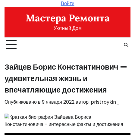
Перейти
Войти
к
Мастера Ремонта
содержимому
Уютный Дом
Зайцев Борис Константинович —
удивительная жизнь и
впечатляющие достижения
Опубликовано в
9 января 2022
автор:
pristroykin_