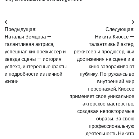
Навигация
Предыдущая:
Следующая:
по
Наталья Земцова —
Никита Киоссе —
записям
талантливая актриса,
талантливый актер,
успешная кинорежиссер и
режиссер и продюсер, чьи
звезда сцены — история
достижения на сцене и в
успеха, интересные факты
кино завораживают
и подробности из личной
публику. Погружаясь во
жизни
внутренний мир
персонажей, Киоссе
применяет свое уникальное
актерское мастерство,
создавая неповторимые
образы. За свою
профессиональную
деятельность Никита