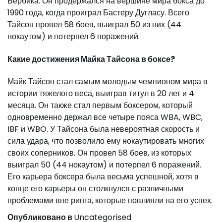
Бербика. Он продержался на вершине мира бокса до
1990 года, когда проиграл Бастеру Дугласу. Всего
Тайсон провел 58 боев, выиграл 50 из них (44
нокаутом) и потерпел 6 поражений.
Какие достижения Майка Тайсона в боксе?
Майк Тайсон стал самым молодым чемпионом мира в
истории тяжелого веса, выиграв титул в 20 лет и 4
месяца. Он также стал первым боксером, который
одновременно держал все четыре пояса WBA, WBC,
IBF и WBO. У Тайсона была невероятная скорость и
сила удара, что позволило ему нокаутировать многих
своих соперников. Он провел 58 боев, из которых
выиграл 50 (44 нокаутом) и потерпел 6 поражений.
Его карьера боксера была весьма успешной, хотя в
конце его карьеры он столкнулся с различными
проблемами вне ринга, которые повлияли на его успех.
Опубликовано в
Uncategorised