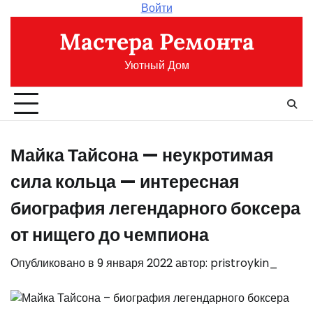
Перейти
Войти
к
Мастера Ремонта
содержимому
Уютный Дом
Майка Тайсона — неукротимая
сила кольца — интересная
биография легендарного боксера
от нищего до чемпиона
Опубликовано в
9 января 2022
автор:
pristroykin_