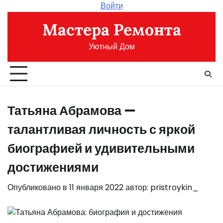
Перейти
Войти
к
Мастера Ремонта
содержимому
Уютный Дом
Татьяна Абрамова —
талантливая личность с яркой
биографией и удивительными
достижениями
Опубликовано в
11 января 2022
автор:
pristroykin_