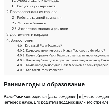
Учеба в школе и колледже
Выпуск из университета
Профессиональная карьера
Работа в крупной компании
Успехи в бизнесе
Экспертное мнение и рейтинги
Достижения и награды
Вопрос-ответ:
Кто такой Раяз Фасихов?
Какие достижения есть у Раяза Фасихова в футболе?
Каким образом Раяз Фасихов стал капитаном национал
Какие клубы входят в профессиональную карьеру Раяз
Какие награды получил Раяз Фасихов в своей карьере?
Кто такой Раяз Фасихов?
Ранние годы и образование
Раяз Фасихов
родился [дата рождения] в [место рождени
интерес к науке. Его родители поддерживали его стремле