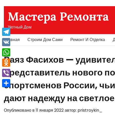
Перейти
к
Мастера Ремонта
содержимому
Уютный Дом
Главная
Строим Дом Сами
Ремонт И Отделка
Д
Telegram
VK
Раяз Фасихов — удивите
WhatsApp
представитель нового п
Odnoklassniki
Viber
спортсменов России, чь
Отправить
дают надежду на светлое
Опубликовано в
11 января 2022
автор:
pristroykin_