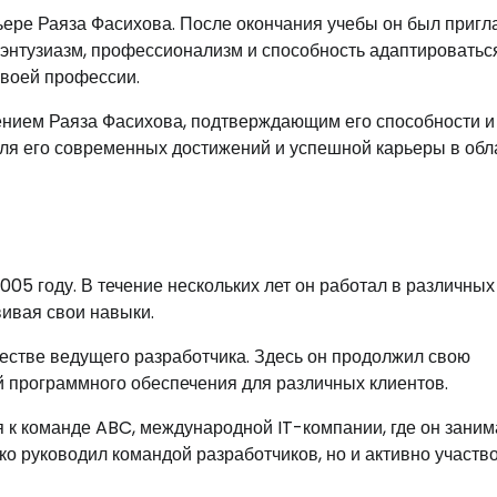
рьере Раяза Фасихова. После окончания учебы он был приг
 энтузиазм, профессионализм и способность адаптироваться
своей профессии.
ением Раяза Фасихова, подтверждающим его способности и
для его современных достижений и успешной карьеры в обл
05 году. В течение нескольких лет он работал в различных
вивая свои навыки.
честве ведущего разработчика. Здесь он продолжил свою
й программного обеспечения для различных клиентов.
 к команде ABC, международной IT-компании, где он заним
ко руководил командой разработчиков, но и активно участв