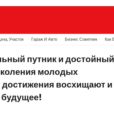
ача, Участок
Гараж И Авто
Бизнес Советник
Как 
льный путник и достойны
околения молодых
и достижения восхищают и
 будущее!