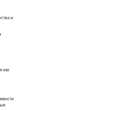
ества и
м
я как
чивости
вые