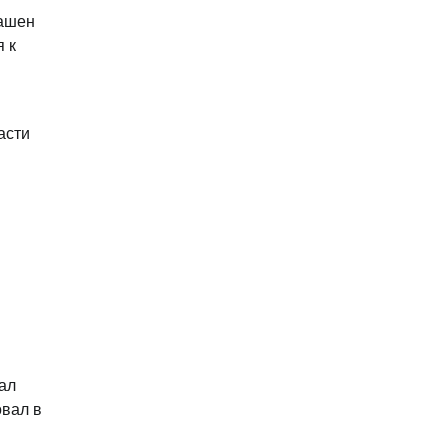
лашен
 к
асти
ал
овал в