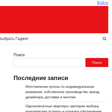
Войти
Выбрать Гаджет
Поиск
й
Поиск
Последние записи
Изготовление кухонь по индивидуальным
размерам: собственное производство, выезд
дизайнера, доставка и монтаж
Однокомнатные квартиры: критерии выбора,
юридические аспекты и порядок оформления