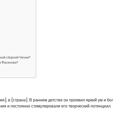
ьной сборной Чечни?
а Фасихова?
я], в [страна]. В раннем детстве он проявил яркий ум и б
ния и постоянно стимулировали его творческий потенциал.