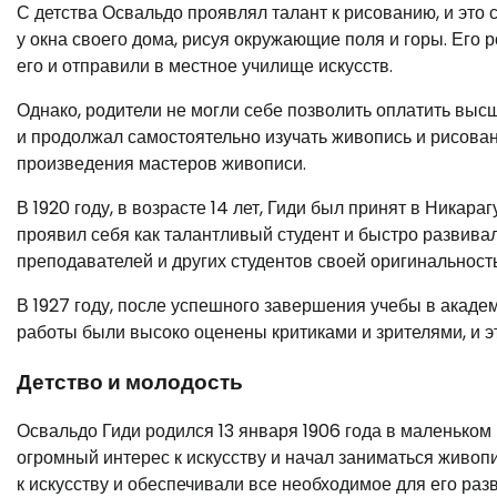
С детства Освальдо проявлял талант к рисованию, и это
у окна своего дома, рисуя окружающие поля и горы. Его р
его и отправили в местное училище искусств.
Однако, родители не могли себе позволить оплатить выс
и продолжал самостоятельно изучать живопись и рисовани
произведения мастеров живописи.
В 1920 году, в возрасте 14 лет, Гиди был принят в Никар
проявил себя как талантливый студент и быстро развива
преподавателей и других студентов своей оригинальност
В 1927 году, после успешного завершения учебы в академ
работы были высоко оценены критиками и зрителями, и э
Детство и молодость
Освальдо Гиди родился 13 января 1906 года в маленьком
огромный интерес к искусству и начал заниматься живопи
к искусству и обеспечивали все необходимое для его разв