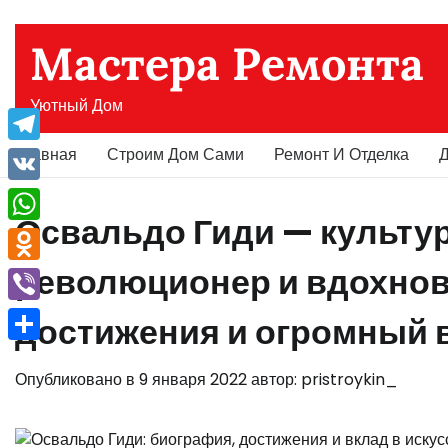
Перейти
к
Мастера Ремонта
содержимому
Уютный Дом
Главная
Строим Дом Сами
Ремонт И Отделка
Д
Telegram
VK
Освальдо Гиди — культу
WhatsApp
революционер и вдохнов
Odnoklassniki
Viber
достижения и огромный в
Отправить
Опубликовано в
9 января 2022
автор:
pristroykin_