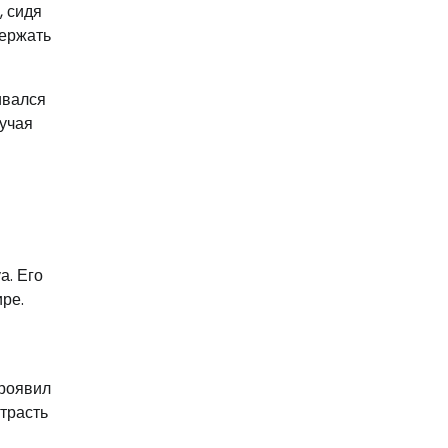
, сидя
держать
ивался
зучая
а. Его
ре.
проявил
страсть