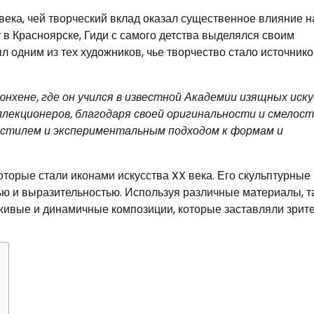
ека, чей творческий вклад оказал существенное влияние н
 в Красноярске, Гиди с самого детства выделялся своим
л одним из тех художников, чье творчество стало источник
нхене, где он учился в известной Академии изящных иску
лекционеров, благодаря своей оригинальности и смелост
м стилем и экспериментальным подходом к формам и
оторые стали иконами искусства XX века. Его скульптурные
ю и выразительностью. Используя различные материалы, т
о живые и динамичные композиции, которые заставляли зрит