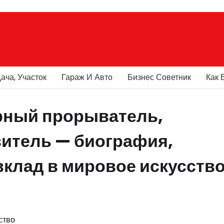
ача, Участок
Гараж И Авто
Бизнес Советник
Как 
рный прорыватель,
итель — биография,
клад в мировое искусств