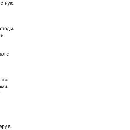
естную
етоды.
 и
ал с
тво.
ами.
я
еру в