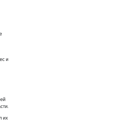
е
ес и
оей
сти.
л их