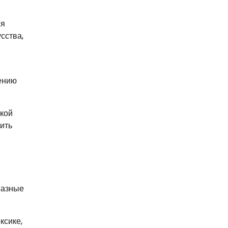
ся
сства,
шению
ской
ить
разные
ксике,