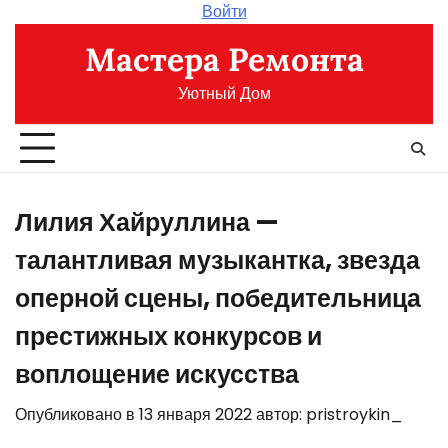
Перейти
Войти
к
Мастера Ремонта
содержимому
Уютный Дом
Лилия Хайруллина —
талантливая музыкантка, звезда
оперной сцены, победительница
престижных конкурсов и
воплощение искусства
Опубликовано в
13 января 2022
автор:
pristroykin_