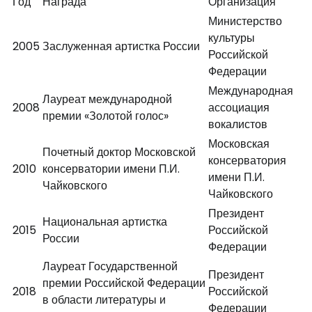
Год
Награда
Организация
Министерство
культуры
2005
Заслуженная артистка России
Российской
Федерации
Международная
Лауреат международной
2008
ассоциация
премии «Золотой голос»
вокалистов
Московская
Почетный доктор Московской
консерватория
2010
консерватории имени П.И.
имени П.И.
Чайковского
Чайковского
Президент
Национальная артистка
2015
Российской
России
Федерации
Лауреат Государственной
Президент
премии Российской Федерации
2018
Российской
в области литературы и
Федерации