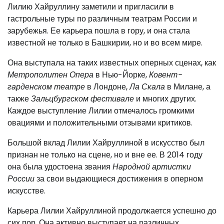
Лилию Хайруллину заметили и пригласили в
гастрольные туры по различным театрам России и
зарубежья. Ее карьера пошла в гору, и она стала
известной не только в Башкирии, но и во всем мире.
Она выступала на таких известных оперных сценах, как
Метрополитен Опера
в Нью-Йорке,
Ковент-
гарденском театре
в Лондоне,
Ла Скала
в Милане, а
также
Зальцбургском фестивале
и многих других.
Каждое выступление Лилии отмечалось громкими
овациями и положительными отзывами критиков.
Большой вклад Лилии Хайруллиной в искусство был
признан не только на сцене, но и вне ее. В 2014 году
она была удостоена звания
Народной артистки
России
за свои выдающиеся достижения в оперном
искусстве.
Карьера Лилии Хайруллиной продолжается успешно до
сих пор. Она активно выступает на различных