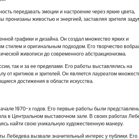
ость передавать эмоции и настроение через яркие цвета,
ы пронизаны живостью и энергией, заставляя зрителя заду
енной графики и дизайна. Он создал множество ярких и
м стилем и оригинальным подходом. Его творчество вобра
ссической живописи до современного абстракционизма.
сии, так и за ее пределами. Его работы выставлялись на
у от критиков и зрителей. Он является лауреатом множест
щиеся достижения в области искусства.
начале 1970-х годов. Его первые работы были представлен
ила в Центральном выставочном зале. В своих работах Леб
аясь найти свою уникальную художественную манеру.
ы Лебедева вызвали значительный интерес у публики. Его