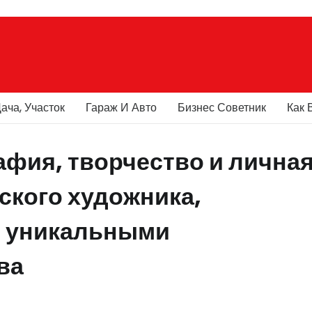
ача, Участок
Гараж И Авто
Бизнес Советник
Как 
фия, творчество и лична
ского художника,
и уникальными
ва