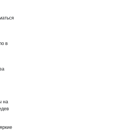
маться
ло в
ва
ы на
едев
 яркие