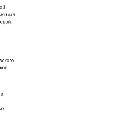
ной
емя был
ерой.
вского
ков.
 и
их