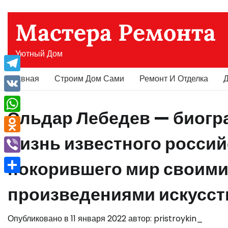
Перейти
к
Мастера Ремонта
содержимому
Уютный Дом
Главная
Строим Дом Сами
Ремонт И Отделка
Д
Telegram
VK
Эльдар Лебедев — биогра
WhatsApp
жизнь известного россий
Odnoklassniki
Viber
покорившего мир своим
Отправить
произведениями искусст
Опубликовано в
11 января 2022
автор:
pristroykin_