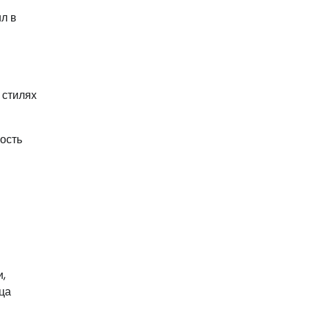
ил в
 стилях
ость
,
ца