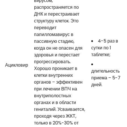
вирусом,
распространяется по
ДНК и перестраивает
структуру клеток. Это
переводит
папилломавирус в
4-5 раз в
пассивную стадию,
сутки по 1
когда он не опасен для
таблетке;
здоровья и перестает
прогрессировать.
Ацикловир
Хорошо проникает в
длительность
клетки внутренних
приема – 5-7
органов – эффективен
дней.
при лечении ВПЧ на
внутриполостных
органах и в области
гениталий. Усваивается,
проходя через ЖКТ,
только в 20%-30% от