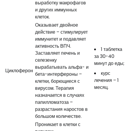
выработку макрофагов
и других иммунных
клеток.
Оказывает двойное
действие – стимулирует
иммунитет и подавляет
активность ВПЧ.
1 таблетка
Заставляет печень и
за 30-40
селезенку
минут до еды;
вырабатывать альфа- и
Циклоферон
курс
бета-интерфероны –
лечения – 1
клетки, борющиеся с
месяц.
вирусом. Терапия
назначается в случаях
папилломатоза –
разрастания наростов в
большом количестве.
Проникает в клетки с