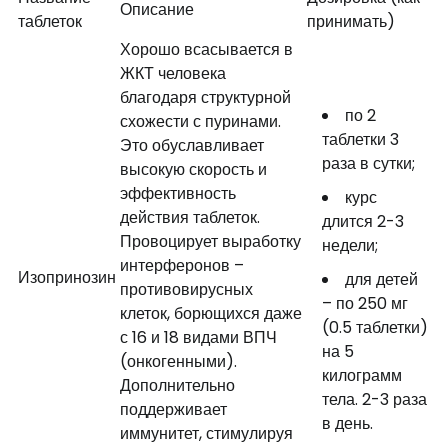
Описание
таблеток
принимать)
Хорошо всасывается в
ЖКТ человека
благодаря структурной
по 2
схожести с пуринами.
таблетки 3
Это обуславливает
раза в сутки;
высокую скорость и
эффективность
курс
действия таблеток.
длится 2-3
Провоцирует выработку
недели;
интерферонов –
Изопринозин
для детей
противовирусных
– по 250 мг
клеток, борющихся даже
(0.5 таблетки)
с 16 и 18 видами ВПЧ
на 5
(онкогенными).
килограмм
Дополнительно
тела. 2-3 раза
поддерживает
в день.
иммунитет, стимулируя