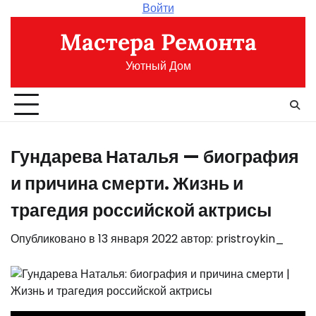
Перейти
Войти
к
Мастера Ремонта
содержимому
Уютный Дом
Гундарева Наталья — биография
и причина смерти. Жизнь и
трагедия российской актрисы
Опубликовано в
13 января 2022
автор:
pristroykin_