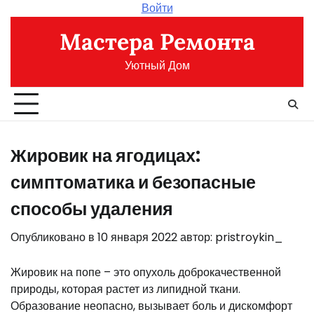
Перейти
Войти
к
Мастера Ремонта
содержимому
Уютный Дом
Жировик на ягодицах:
симптоматика и безопасные
способы удаления
Опубликовано в
10 января 2022
автор:
pristroykin_
Жировик на попе – это опухоль доброкачественной
природы, которая растет из липидной ткани.
Образование неопасно, вызывает боль и дискомфорт