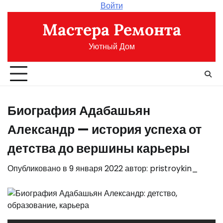
Перейти
Войти
к
Мастера Ремонта
содержимому
Уютный Дом
Биография Адабашьян
Александр — история успеха от
детства до вершины карьеры
Опубликовано в
9 января 2022
автор:
pristroykin_