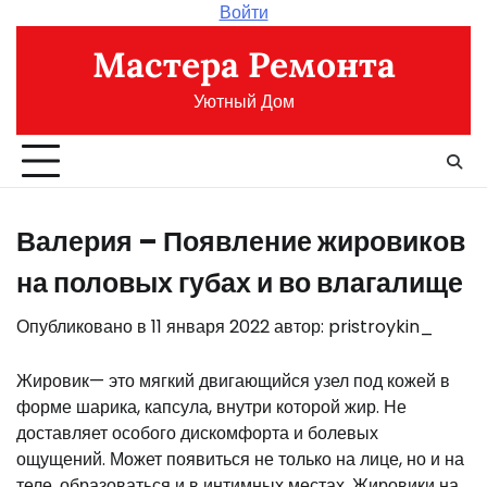
Перейти
Войти
к
Мастера Ремонта
содержимому
Уютный Дом
Валерия – Появление жировиков
на половых губах и во влагалище
Опубликовано в
11 января 2022
автор:
pristroykin_
Жировик— это мягкий двигающийся узел под кожей в
форме шарика, капсула, внутри которой жир. Не
доставляет особого дискомфорта и болевых
ощущений. Может появиться не только на лице, но и на
теле, образоваться и в интимных местах. Жировики на