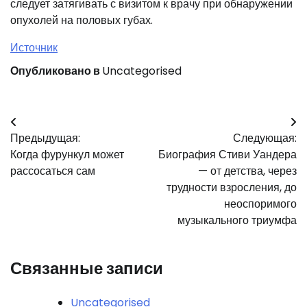
следует затягивать с визитом к врачу при обнаружении
опухолей на половых губах.
Источник
Опубликовано в
Uncategorised
Навигация
Предыдущая:
Следующая:
по
Когда фурункул может
Биография Стиви Уандера
записям
рассосаться сам
— от детства, через
трудности взросления, до
неоспоримого
музыкального триумфа
Связанные записи
Uncategorised