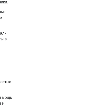
ики.
пыт
е
вали
ты в
и
частью
 и мощь
в и