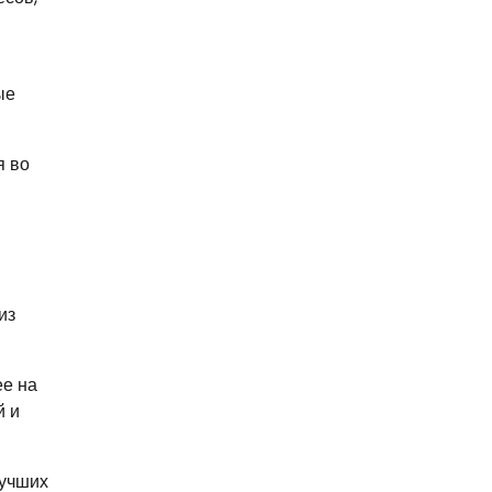
ые
я во
из
ее на
й и
лучших