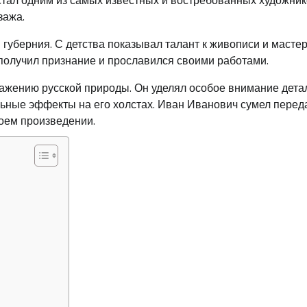
тал одним из самых известных и востребованных художни
зажа.
я губерния. С детства показывал талант к живописи и масте
получил признание и прославился своими работами.
ажению русской природы. Он уделял особое внимание дета
льные эффекты на его холстах. Иван Иванович сумел перед
воем произведении.