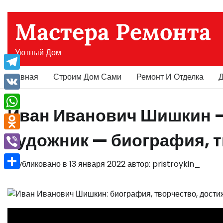
Перейти
к
Мастера Ремонта
содержимому
Уютный Дом
Главная
Строим Дом Сами
Ремонт И Отделка
Д
Telegram
VK
Иван Иванович Шишкин —
WhatsApp
художник — биография, 
Odnoklassniki
Viber
Опубликовано в
13 января 2022
автор:
pristroykin_
Отправить