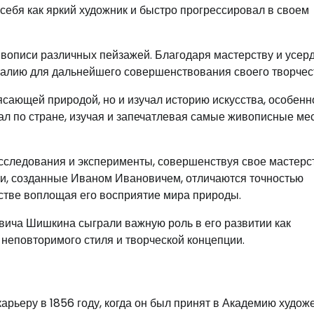
ебя как яркий художник и быстро прогрессировал в своем
ивописи различных пейзажей. Благодаря мастерству и усер
талию для дальнейшего совершенствования своего творчес
сающей природой, но и изучал историю искусства, особенн
л по стране, изучая и запечатлевая самые живописные мес
следования и эксперименты, совершенствуя свое мастерс
жи, созданные Иваном Ивановичем, отличаются точностью
стве воплощая его восприятие мира природы.
вича Шишкина сыграли важную роль в его развитии как
неповторимого стиля и творческой концепции.
ьеру в 1856 году, когда он был принят в Академию художе