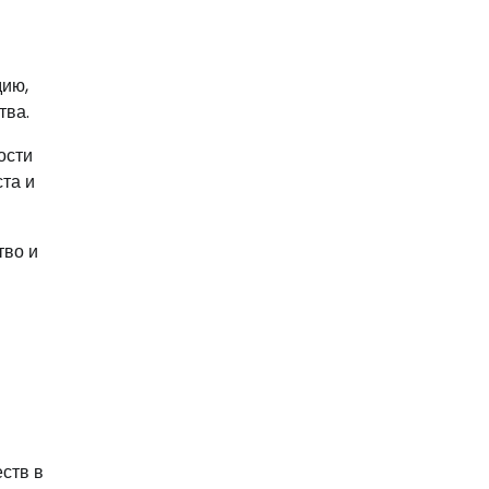
дию,
тва.
ости
та и
тво и
ств в