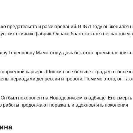
 предательств и разочарований. В 1871 году он женился н
сских птичьих фабрик. Однако брак оказался несчастным, 
ндру Гедеоновну Мамонтову, дочь богатого промышленника.
творческой карьере, Шишкин все больше страдал от болезн
чены периодами депрессии и тревоги. Помимо этого, он так
. Он был похоронен на Новодевичьем кладбище. Его смерть
го работы продолжают поражать и вдохновлять поколения
ина