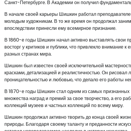
Санкт-Петербурге. В Академии он получил фундаменталь
В начале своей карьеры Шишкин работал преподавателем
молодым художникам. В то же время он продолжал заним
впоследствии принесли ему всемирное признание.
В 1860-е годы Шишкин начал активно выставлять свои п
восторг у критиков и публики, что привлекло внимание к
разных странах мира.
Шишкин был известен своей исключительной мастерность
красками, детализацией и реалистичностью. Он рисовал л
проницательностью и любовью, что делало его работы н
В 1870-е годы Шишкин стал одним из самых признанных 
множества наград и премий за свое творчество, а его ра
коллекций музеев и частных коллекций по всему миру.
Шишкин продолжал активно творить до конца своей жизни
природы. Благодаря своему таланту и преданности искус