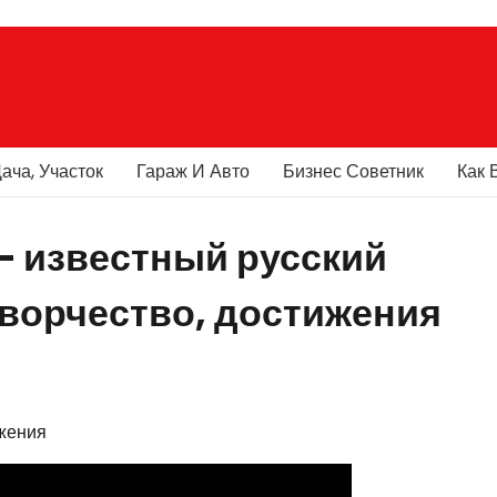
ача, Участок
Гараж И Авто
Бизнес Советник
Как 
 известный русский
творчество, достижения