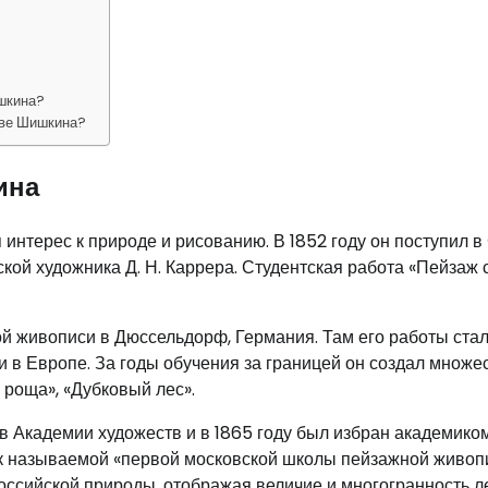
ишкина?
тве Шишкина?
ина
интерес к природе и рисованию. В 1852 году он поступил в
кой художника Д. Н. Каррера. Студентская работа «Пейзаж 
й живописи в Дюссельдорф, Германия. Там его работы ста
 и в Европе. За годы обучения за границей он создал множе
 роща», «Дубковый лес».
 Академии художеств и в 1865 году был избран академиком
ак называемой «первой московской школы пейзажной живопи
оссийской природы, отображая величие и многогранность л