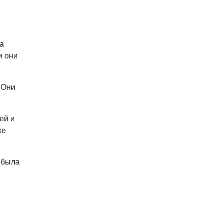
а
и они
 Они
ей и
же
 была