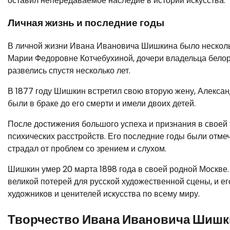
оставил непередаваемое наследие в истории искусства.
Личная жизнь и последние годы
В личной жизни Ивана Ивановича Шишкина было несколько
Марии Федоровне Котчебухиной, дочери владельца белору
развелись спустя несколько лет.
В 1877 году Шишкин встретил свою вторую жену, Алекса
были в браке до его смерти и имели двоих детей.
После достижения большого успеха и признания в своей 
психических расстройств. Его последние годы были отме
страдал от проблем со зрением и слухом.
Шишкин умер 20 марта 1898 года в своей родной Москве
великой потерей для русской художественной сцены, и е
художников и ценителей искусства по всему миру.
Творчество Ивана Ивановича Шишк