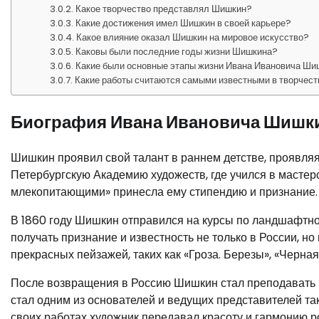
Какое творчество представлял Шишкин?
Какие достижения имел Шишкин в своей карьере?
Какое влияние оказал Шишкин на мировое искусство?
Каковы были последние годы жизни Шишкина?
Какие были основные этапы жизни Ивана Ивановича Ш
Какие работы считаются самыми известными в творчес
Биография Ивана Ивановича Шишк
Шишкин проявил свой талант в раннем детстве, проявляя 
Петербургскую Академию художеств, где учился в мастерс
млекопитающими» принесла ему стипендию и признание.
В 1860 году Шишкин отправился на курсы по ландшафтно
получать признание и известность не только в России, но
прекрасных пейзажей, таких как «Гроза. Березы», «Черная
После возвращения в Россию Шишкин стал преподавать в
стал одним из основателей и ведущих представителей т
своих работах художник передавал красоту и гармонию р