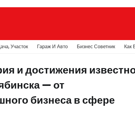
ача, Участок
Гараж И Авто
Бизнес Советник
Как 
ия и достижения известн
ябинска — от
шного бизнеса в сфере