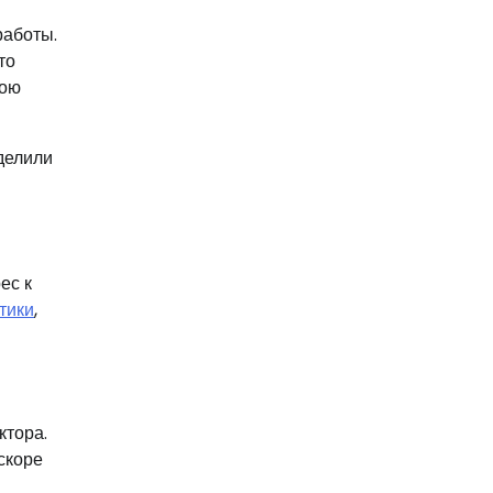
работы.
то
вою
делили
ес к
тики
,
ктора.
скоре