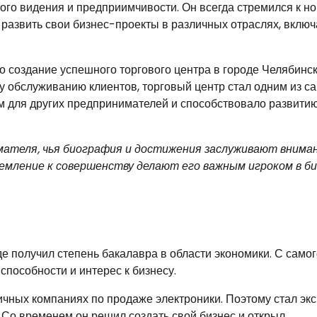
кого видения и предприимчивости. Он всегда стремился к н
 развить свои бизнес-проекты в различных отраслях, включ
 создание успешного торгового центра в городе Челябинск
у обслуживанию клиентов, торговый центр стал одним из с
м для других предпринимателей и способствовало развити
ателя, чья биография и достижения заслуживают вниман
емление к совершенству делают его важным игроком в би
е получил степень бакалавра в области экономики. С самог
пособности и интерес к бизнесу.
ичных компаниях по продаже электроники. Поэтому стал эк
а. Со временем он решил создать свой бизнес и открыл