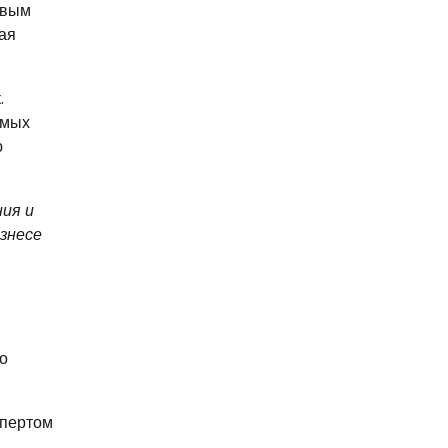
овым
ая
.
амых
ю
ия и
знесе
о
спертом