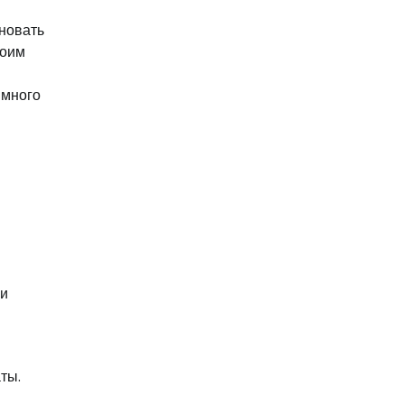
сновать
воим
ммного
ки
ты.