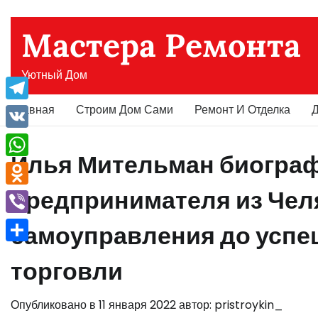
Перейти
к
Мастера Ремонта
содержимому
Уютный Дом
Главная
Строим Дом Сами
Ремонт И Отделка
Д
Telegram
VK
Илья Мительман биограф
WhatsApp
предпринимателя из Чел
Odnoklassniki
Viber
самоуправления до успе
Отправить
торговли
Опубликовано в
11 января 2022
автор:
pristroykin_