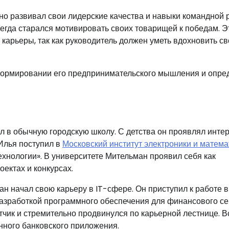
но развивал свои лидерские качества и навыки командной 
егда старался мотивировать своих товарищей к победам. Э
карьеры, так как руководитель должен уметь вдохновить с
ормировании его предпринимательского мышления и опре
л в обычную городскую школу. С детства он проявлял интер
Илья поступил в
Московский институт электроники и матема
нологии». В университете Мительман проявил себя как
оектах и конкурсах.
н начал свою карьеру в IT-сфере. Он приступил к работе в
азработкой программного обеспечения для финансового се
чик и стремительно продвинулся по карьерной лестнице. В
нного банковского приложения.