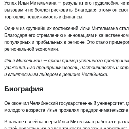
Успех Ильи Мительмана — результат его трудолюбия, чет
вызовам и не боялся рисковать. Благодаря этому он смог
торговлю, недвижимость и финансы.
Одним из крупнейших достижений Ильи Мительмана стало
Благодаря его стремлению к инновациям и качественном
популярных и прибыльных в регионе. Это стало примеро
региональной экономики.
Илья Мительман — яркий пример успешного предприним
уважения. Его предприимчивость, настойчивость и стр
и влиятельным лидером в регионе Челябинска.
Биография
Он окончил Челябинский государственный университет, гд
молодого возраста Илья проявлял предпринимательские с
В начале своей карьеры Илья Мительман работал в разл
в этой области и узнал все тонкости продаж и маркетинг