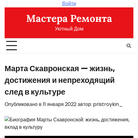
Перейти
Войти
к
Мастера Ремонта
содержимому
Уютный Дом
Марта Скавронская — жизнь,
достижения и непреходящий
след в культуре
Опубликовано в
11 января 2022
автор:
pristroykin_