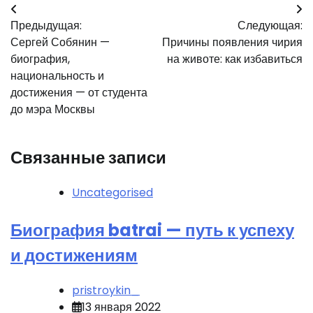
Навигация
Предыдущая:
Следующая:
по
Сергей Собянин —
Причины появления чирия
записям
биография,
на животе: как избавиться
национальность и
достижения — от студента
до мэра Москвы
Связанные записи
Uncategorised
Биография batrai — путь к успеху
и достижениям
pristroykin_
13 января 2022