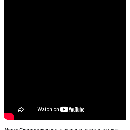
Марта Скавронская
– выдающаяся русская актриса,