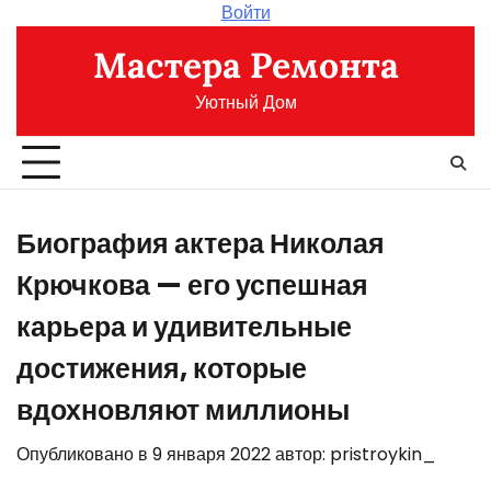
Перейти
Войти
к
Мастера Ремонта
содержимому
Уютный Дом
Биография актера Николая
Крючкова — его успешная
карьера и удивительные
достижения, которые
вдохновляют миллионы
Опубликовано в
9 января 2022
автор:
pristroykin_