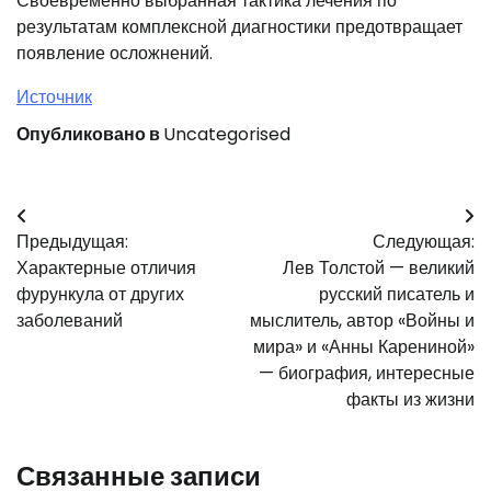
Своевременно выбранная тактика лечения по
результатам комплексной диагностики предотвращает
появление осложнений.
Источник
Опубликовано в
Uncategorised
Навигация
Предыдущая:
Следующая:
по
Характерные отличия
Лев Толстой — великий
записям
фурункула от других
русский писатель и
заболеваний
мыслитель, автор «Войны и
мира» и «Анны Карениной»
— биография, интересные
факты из жизни
Связанные записи