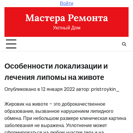
Перейти
Войти
к
Мастера Ремонта
содержимому
Уютный Дом
Особенности локализации и
лечения липомы на животе
Опубликовано в
12 января 2022
автор:
pristroykin_
Жировик на животе – это доброкачественное
образование, вызванное нарушением липидного
обмена. При небольшом размере клиническая картина
заболевания не выражена. Уплотнение может
сформироваться на любом участке тела и на