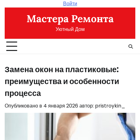
Перейти
Войти
к
Мастера Ремонта
содержимому
Уютный Дом
Замена окон на пластиковые:
преимущества и особенности
процесса
Опубликовано в
4 января 2026
автор:
pristroykin_