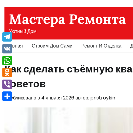
Перейти
к
Мастера Ремонта
содержимому
Уютный Дом
Главная
Строим Дом Сами
Ремонт И Отделка
Д
Telegram
VK
Как сделать съёмную ква
WhatsApp
советов
Odnoklassniki
Viber
Опубликовано в
4 января 2026
автор:
pristroykin_
Отправить