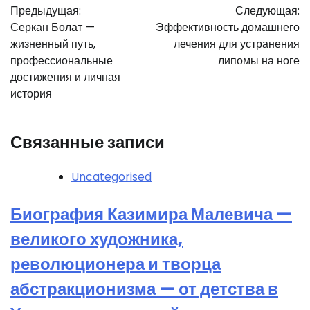
Предыдущая:
Следующая:
по
Серкан Болат —
Эффективность домашнего
записям
жизненный путь,
лечения для устранения
профессиональные
липомы на ноге
достижения и личная
история
Связанные записи
Uncategorised
Биография Казимира Малевича —
великого художника,
революционера и творца
абстракционизма — от детства в