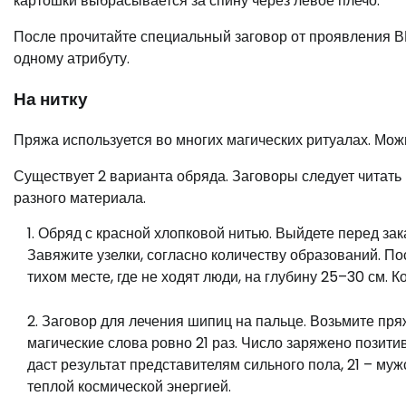
картошки выбрасывается за спину через левое плечо.
После прочитайте специальный заговор от проявления В
одному атрибуту.
На нитку
Пряжа используется во многих магических ритуалах. Можн
Существует 2 варианта обряда. Заговоры следует читать 
разного материала.
Обряд с красной хлопковой нитью. Выйдете перед зак
Завяжите узелки, согласно количеству образований. По
тихом месте, где не ходят люди, на глубину 25–30 см. Ко
Заговор для лечения шипиц на пальце. Возьмите пря
магические слова ровно 21 раз. Число заряжено позитив
даст результат представителям сильного пола, 21 – му
теплой космической энергией.