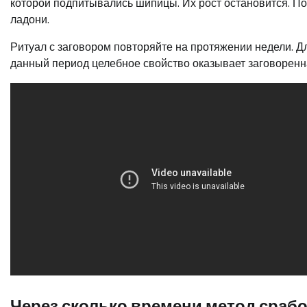
которой подпитывались шипицы. Их рост остановится. Пос
ладони.
Ритуал с заговором повторяйте на протяжении недели. Дл
данный период целебное свойство оказывает заговоренна
Через сколько времени метод срабо