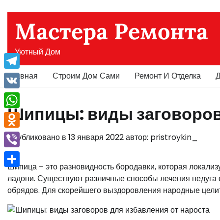
Перейти
к
Мастера Ремонта
содержимому
Уютный Дом
Главная
Строим Дом Сами
Ремонт И Отделка
Д
Telegram
VK
Шипицы: виды заговоров
WhatsApp
Odnoklassniki
Опубликовано в
13 января 2022
автор:
pristroykin_
Viber
Шипица – это разновидность бородавки, которая локализу
Отправить
ладони. Существуют различные способы лечения недуга
обрядов. Для скорейшего выздоровления народные целит