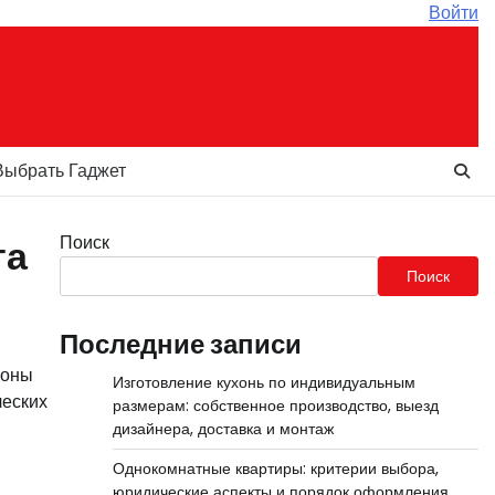
Войти
Выбрать Гаджет
Поиск
та
Поиск
Последние записи
роны
Изготовление кухонь по индивидуальным
ческих
размерам: собственное производство, выезд
дизайнера, доставка и монтаж
Однокомнатные квартиры: критерии выбора,
юридические аспекты и порядок оформления