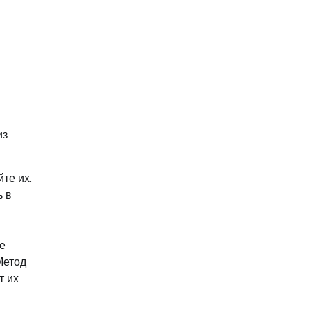
из
те их.
ь в
е
Метод
т их