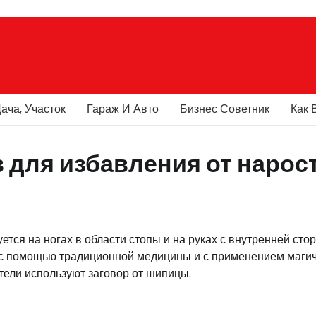
ача, Участок
Гараж И Авто
Бизнес Советник
Как 
 для избавления от нарос
ется на ногах в области стопы и на руках с внутренней сто
 с помощью традиционной медицины и с применением маги
ели используют заговор от шипицы.