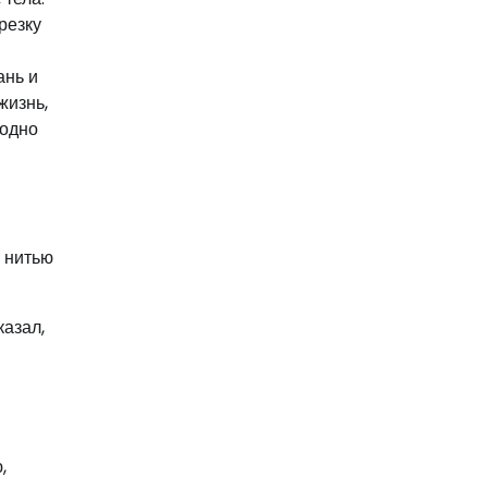
резку
ань и
жизнь,
бодно
й нитью
казал,
,