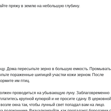
айте пряжу в землю на небольшую глубину.
вцу. Дома пересыпьте зерно в большую емкость. Промывать
сыпьте пораженные шипицей участки кожи зерном. После
ормите им птиц.
 должен проводиться на убывающую луну. Заблаговременно
платитесь крупной купюрой и не просите сдачу. В церковно
 возле окна так, чтобы лунный свет попадал вам на лицо.
а подоконнике. Визуализируйте, как пропадают бородавки с