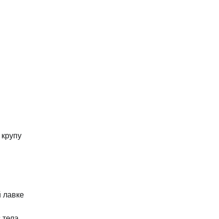
 крупу
й лавке
 тела.