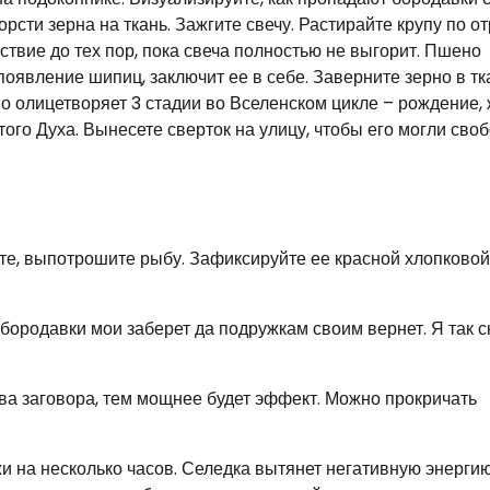
сти зерна на ткань. Зажгите свечу. Растирайте крупу по от
твие до тех пор, пока свеча полностью не выгорит. Пшено
оявление шипиц, заключит ее в себе. Заверните зерно в тк
но олицетворяет 3 стадии во Вселенском цикле – рождение, 
ого Духа. Вынесете сверток на улицу, чтобы его могли сво
те, выпотрошите рыбу. Зафиксируйте ее красной хлопково
бородавки мои заберет да подружкам своим вернет. Я так с
ва заговора, тем мощнее будет эффект. Можно прокричать
и на несколько часов. Селедка вытянет негативную энергию