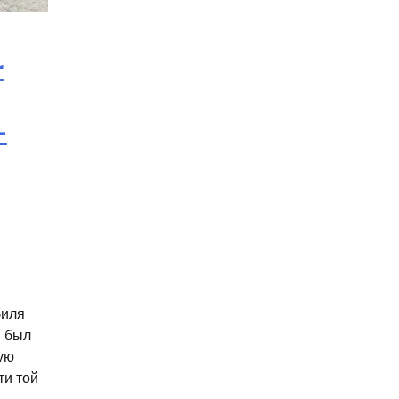
r
-
биля
– был
ую
ти той