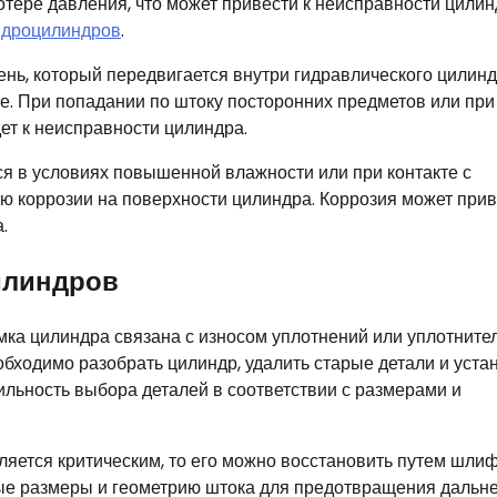
потере давления, что может привести к неисправности цилин
идроцилиндров
.
ень, который передвигается внутри гидравлического цилинд
е. При попадании по штоку посторонних предметов или при
ет к неисправности цилиндра.
ся в условиях повышенной влажности или при контакте с
ю коррозии на поверхности цилиндра. Коррозия может прив
.
илиндров
омка цилиндра связана с износом уплотнений или уплотните
еобходимо разобрать цилиндр, удалить старые детали и уста
льность выбора деталей в соответствии с размерами и
ляется критическим, то его можно восстановить путем шли
мые размеры и геометрию штока для предотвращения дальн