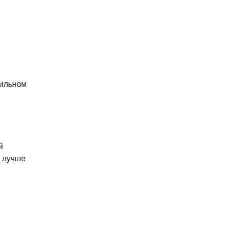
вильном
й
а лучше