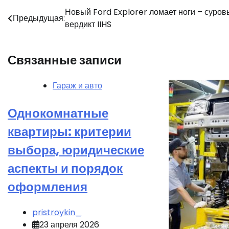
Навигация
Новый Ford Explorer ломает ноги – суров
Предыдущая:
вердикт IIHS
по
записям
Связанные записи
Гараж и авто
Однокомнатные
квартиры: критерии
выбора, юридические
аспекты и порядок
оформления
pristroykin_
23 апреля 2026