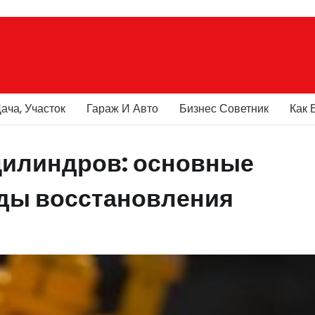
ача, Участок
Гараж И Авто
Бизнес Советник
Как 
цилиндров: основные
ды восстановления