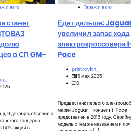
аж и авто
Гараж и авто
а станет
Едет дальше: Jagua
ВТОВАЗ
увеличил запас хода
 долю
электрокроссовера I
цев в СП GM-
Pace
pristroykin_
15 мая 2025
kin_
0
 2025
Предвестник первого электромо
марки Jaguar – концепт I-Pace 
я, 9 декабря, объявил о
представлен в 2016 году. Серийн
канского концерна
модель с тем же названием и поч
s 50% акций в