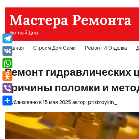
Перейти
к
Мастера Ремонта
содержимому
Уютный Дом
Главная
Строим Дом Сами
Ремонт И Отделка
Д
Telegram
VK
Ремонт гидравлических 
WhatsApp
причины поломки и мето
Odnoklassniki
Viber
Опубликовано в
15 мая 2025
автор:
pristroykin_
Отправить