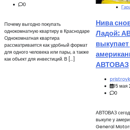
0
Гар
Нива снов
Почему выгодно покупать
однокомнатную квартиру в Краснодаре
Ладой: А
Однокомнатная квартира
выкупает
рассматривается как удобный формат
для одного человека или пары, а также
американ
как объект для инвестиций. В […]
АВТОВАЗ
pristroy
15 мая
0
АВТОВАЗ сегодн
выкупе у амери
General Motor