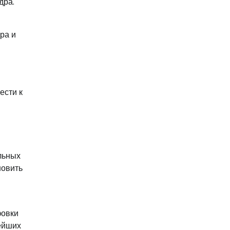
дра.
ра и
ести к
льных
новить
фовки
ейших