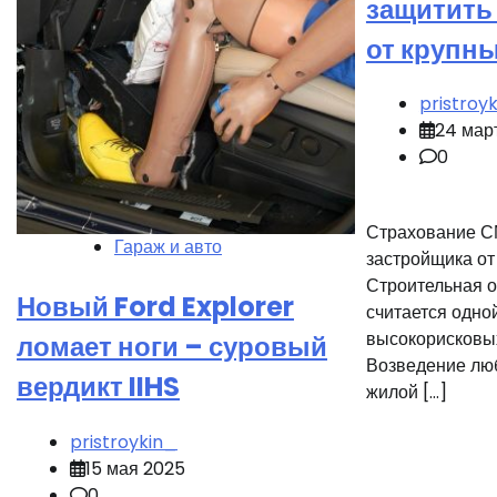
защитить
от крупн
pristroy
24 мар
0
Страхование СМ
Гараж и авто
застройщика от
Строительная о
Новый Ford Explorer
считается одно
высокорисковых
ломает ноги – суровый
Возведение люб
вердикт IIHS
жилой […]
pristroykin_
15 мая 2025
0