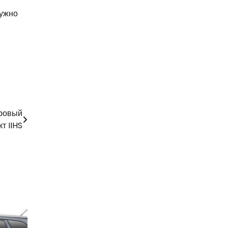
нужно
уровый
т IIHS