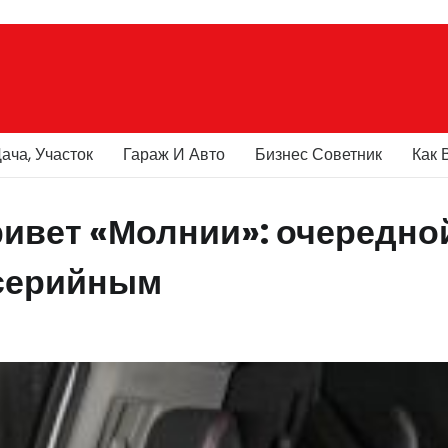
ача, Участок
Гараж И Авто
Бизнес Советник
Как 
ривет «Молнии»: очередно
 серийным