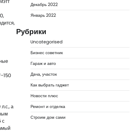
 Мэтт
Декабрь 2022
0,
Январь 2022
одится,
Рубрики
Uncategorised
Бизнес советник
зные
Гараж и авто
Дача, участок
F-150
Как выбрать гаджет
Новости плюс
.с., а
Ремонт и отделка
лным
Строим дом сами
 с
самый