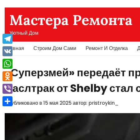
Перейти
к
Мастера Ремонта
содержимому
Уютный Дом
Главная
Строим Дом Сами
Ремонт И Отделка
Д
Telegram
VK
«Суперзмей» передаёт п
WhatsApp
маслтрак от Shelby стал
Odnoklassniki
Viber
Опубликовано в
15 мая 2025
автор:
pristroykin_
Отправить