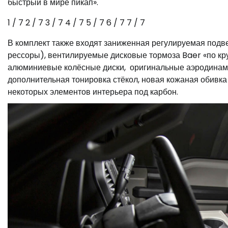
быстрый в мире пикап».
1
/ 7
2
/ 7
3
/ 7
4
/ 7
5
/ 7
6
/ 7
7
/ 7
В комплект также входят заниженная регулируемая подв
рессоры), вентилируемые дисковые тормоза Baer «по кр
алюминиевые колёсные диски, оригинальные аэродинамич
дополнительная тонировка стёкол, новая кожаная обивка 
некоторых элементов интерьера под карбон.