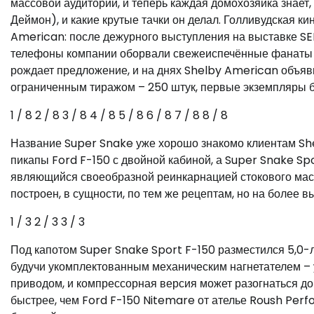
массовой аудитории, и теперь каждая домохозяйка знает,
Деймон), и какие крутые тачки он делал. Голливудская 
American: после дежурного выступления на выставке SE
телефоны компании оборвали свежеиспечённые фанаты с в
рождает предложение, и на днях Shelby American объяв
ограниченным тиражом – 250 штук, первые экземпляры б
1
/ 8
2
/ 8
3
/ 8
4
/ 8
5
/ 8
6
/ 8
7
/ 8
8
/ 8
Название Super Snake уже хорошо знакомо клиентам Sh
пикапы Ford F-150 с двойной кабиной, а Super Snake Spo
являющийся своеобразной реинкарнацией стокового масл
построен, в сущности, по тем же рецептам, но на более 
1
/ 3
2
/ 3
3
/ 3
Под капотом Super Snake Sport F-150 разместился 5,0-л
будучи укомплектованным механическим нагнетателем – у
приводом, и компрессорная версия может разогнаться до 60
быстрее, чем Ford F-150 Nitemare от ателье Roush Perf