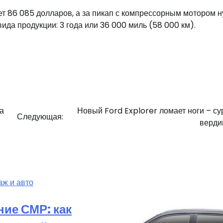
ет 86 085 долларов, а за пикап с компрессорным мотором 
вида продукции: 3 года или 36 000 миль (58 000 км).
а
Новый Ford Explorer ломает ноги – с
Следующая:
вердик
аж и авто
ие СМР: как