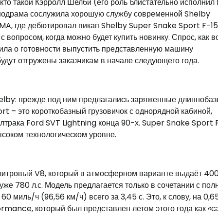
 кто такой Кэрролл Шелби (его роль блистательно исполнил
кинодрама сослужила хорошую службу современной Shelby
MA, где дебютировал пикап Shelby Super Snake Sport F-15
опросом, когда можно будет купить новинку. Спрос, как в
ила о готовности выпустить представленную машину
удут отгружены заказчикам в начале следующего года.
elby: прежде под ним предлагались заряженные длинноба
rt – это короткобазный грузовичок с однорядной кабиной,
трака Ford SVT Lightning конца 90-х. Super Snake Sport 
высоком технологическом уровне.
итровый V8, который в атмосферном варианте выдаёт 400 л
же 780 л.с. Модель предлагается только в сочетании с по
 миль/ч (96,56 км/ч) всего за 3,45 с. Это, к слову, на 0,65
ormance, который был представлен летом этого года как «