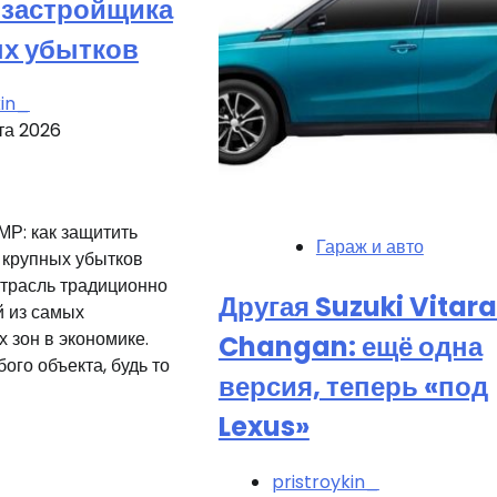
 застройщика
ых убытков
kin_
та 2026
Р: как защитить
Гараж и авто
 крупных убытков
трасль традиционно
Другая Suzuki Vitara
й из самых
 зон в экономике.
Changan: ещё одна
ого объекта, будь то
версия, теперь «под
Lexus»
pristroykin_