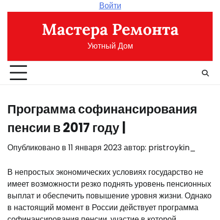
Перейти
Войти
к
Мастера Ремонта
содержимому
Уютный Дом
Программа софинансирования
пенсии в 2017 году |
Опубликовано в
11 января 2023
автор:
pristroykin_
В непростых экономических условиях государство не
имеет возможности резко поднять уровень пенсионных
выплат и обеспечить повышение уровня жизни. Однако
в настоящий момент в России действует программа
софинансирования пенсии, участие в которой