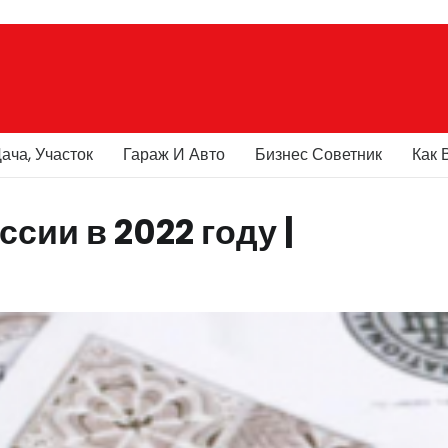
ача, Участок
Гараж И Авто
Бизнес Советник
Как 
сии в 2022 году |