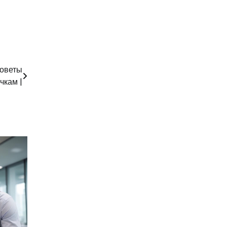
советы
чкам |