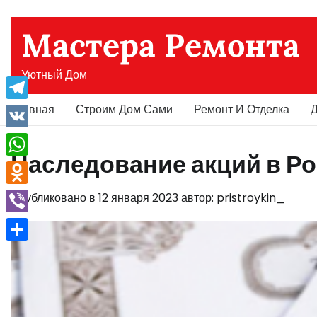
Перейти
к
Мастера Ремонта
содержимому
Уютный Дом
Главная
Строим Дом Сами
Ремонт И Отделка
Д
Telegram
VK
Наследование акций в Рос
WhatsApp
Odnoklassniki
Опубликовано в
12 января 2023
автор:
pristroykin_
Viber
Отправить