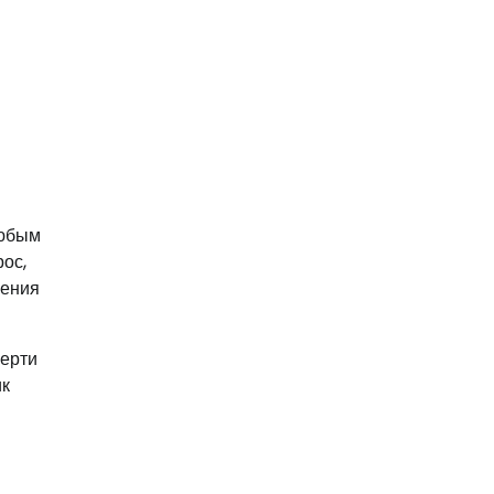
любым
ос,
чения
мерти
ик