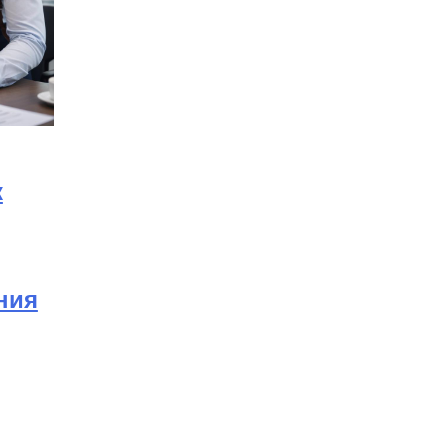
к
ния