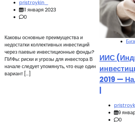
pristroykin_
11 января 2023
0
Каковы основные преимущества и
Биз
недостатки коллективных инвестиций
через паевые инвестиционные фонды?
ИИС (Ин
ПИФы: риски и угрозы для инвестора В
начале следует упомянуть, что еще один
инвестиц
вариант […]
2019 — Н
|
pristroy
9 янва
0