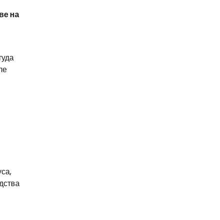
ве на
туда
ле
са,
дства