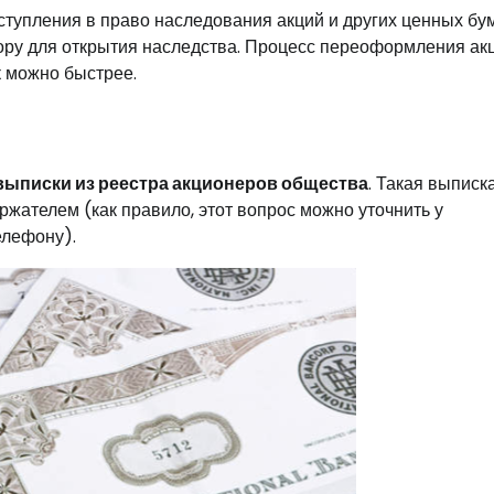
вступления в право наследования акций и других ценных бум
ору для открытия наследства. Процесс переоформления ак
к можно быстрее.
выписки из реестра акционеров общества
. Такая выписк
жателем (как правило, этот вопрос можно уточнить у
елефону).