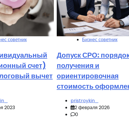
нес советник
Бизнес советник
дивидуальный
Допуск СРО: порядо
ионный счет)
получения и
алоговый вычет
ориентировочная
стоимость оформле
kin_
pristroykin_
ря 2023
2 февраля 2026
0