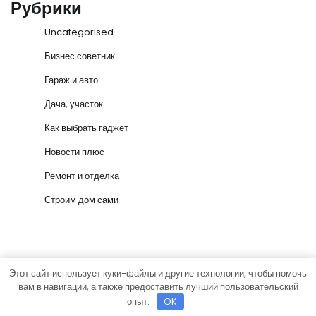
Рубрики
Uncategorised
Бизнес советник
Гараж и авто
Дача, участок
Как выбрать гаджет
Новости плюс
Ремонт и отделка
Строим дом сами
Этот сайт использует куки-файлы и другие технологии, чтобы помочь
Copyright © 2026
Мастера Ремонта
Тема News Bank
вам в навигации, а также предоставить лучший пользовательский
от
Adore Themes
.
опыт.
OK