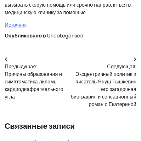
вызывать скорую помощь или срочно направляться в
медицинскую клинику за помощью.
Источник
Опубликовано в
Uncategorised
Навигация
Предыдущая:
Следующая:
по
Причины образования и
Эксцентричный политик и
записям
симптоматика липомы
писатель Януш Тышкевич
кардиодиафрагмального
— его загадочная
угла
биография и сенсационный
роман с Екатериной
Связанные записи