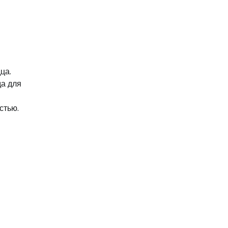
ца.
да для
стью.