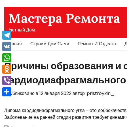
Перейти
к
Мастера Ремонта
содержимому
Уютный Дом
Главная
Строим Дом Сами
Ремонт И Отделка
Д
Telegram
VK
Причины образования и
WhatsApp
кардиодиафрагмального 
Odnoklassniki
Viber
Опубликовано в
12 января 2022
автор:
pristroykin_
Отправить
Липома кардиодиафрагмального угла – это доброкачест
Заболевание на ранней стадии развития требует динами