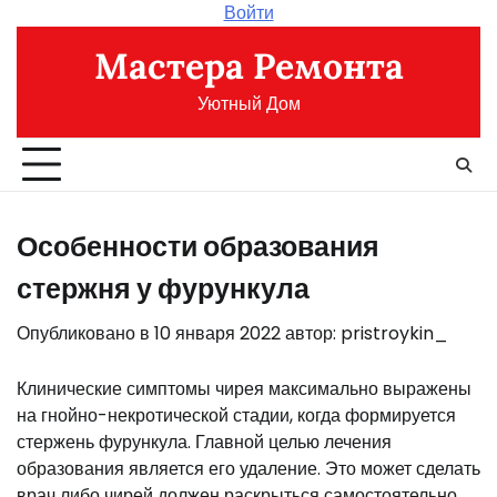
Перейти
Войти
к
Мастера Ремонта
содержимому
Уютный Дом
Особенности образования
стержня у фурункула
Опубликовано в
10 января 2022
автор:
pristroykin_
Клинические симптомы чирея максимально выражены
на гнойно-некротической стадии, когда формируется
стержень фурункула. Главной целью лечения
образования является его удаление. Это может сделать
врач либо чирей должен раскрыться самостоятельно.