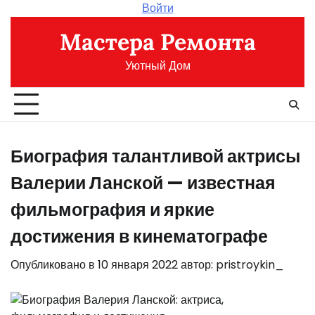
Перейти
Войти
к
Мастера Ремонта
содержимому
Уютный Дом
Биография талантливой актрисы
Валерии Ланской — известная
фильмография и яркие
достижения в кинематографе
Опубликовано в
10 января 2022
автор:
pristroykin_