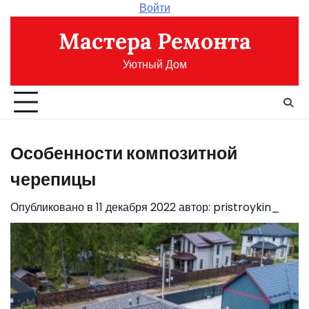
Перейти
Войти
к
Мастера Ремонта
содержимому
Уютный Дом
Особенности композитной
черепицы
Опубликовано в
11 декабря 2022
автор:
pristroykin_