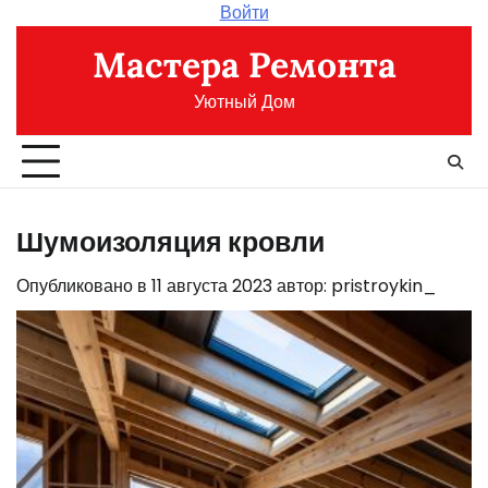
Перейти
Войти
к
Мастера Ремонта
содержимому
Уютный Дом
Шумоизоляция кровли
Опубликовано в
11 августа 2023
автор:
pristroykin_