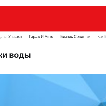
ача, Участок
Гараж И Авто
Бизнес Советник
Как 
ки воды