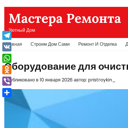
Перейти
к
Мастера Ремонта
содержимому
Уютный Дом
Главная
Строим Дом Сами
Ремонт И Отделка
Д
Telegram
VK
Оборудование для очист
WhatsApp
Odnoklassniki
Опубликовано в
10 января 2026
автор:
pristroykin_
Viber
Отправить