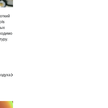
роткий
ols
ных
бходимо
туру.
оздуха