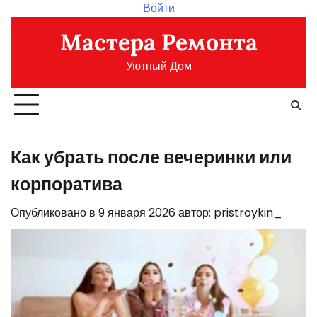
Перейти
Войти
к
Мастера Ремонта
содержимому
Уютный Дом
Как убрать после вечеринки или
корпоратива
Опубликовано в
9 января 2026
автор:
pristroykin_