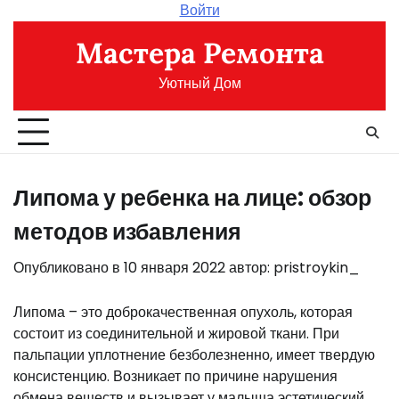
Перейти
Войти
к
Мастера Ремонта
содержимому
Уютный Дом
Липома у ребенка на лице: обзор
методов избавления
Опубликовано в
10 января 2022
автор:
pristroykin_
Липома – это доброкачественная опухоль, которая
состоит из соединительной и жировой ткани. При
пальпации уплотнение безболезненно, имеет твердую
консистенцию. Возникает по причине нарушения
обмена веществ и вызывает у малыша эстетический