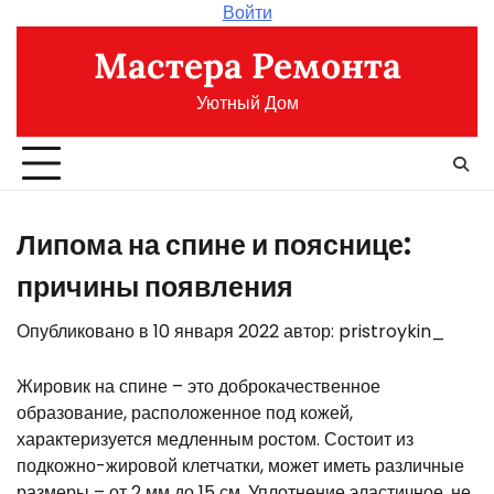
Перейти
Войти
к
Мастера Ремонта
содержимому
Уютный Дом
Липома на спине и пояснице:
причины появления
Опубликовано в
10 января 2022
автор:
pristroykin_
Жировик на спине – это доброкачественное
образование, расположенное под кожей,
характеризуется медленным ростом. Состоит из
подкожно-жировой клетчатки, может иметь различные
размеры – от 2 мм до 15 см. Уплотнение эластичное, не