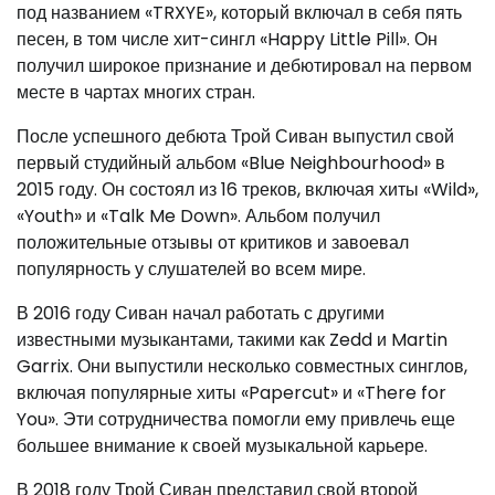
под названием «TRXYE», который включал в себя пять
песен, в том числе хит-сингл «Happy Little Pill». Он
получил широкое признание и дебютировал на первом
месте в чартах многих стран.
После успешного дебюта Трой Сиван выпустил свой
первый студийный альбом «Blue Neighbourhood» в
2015 году. Он состоял из 16 треков, включая хиты «Wild»,
«Youth» и «Talk Me Down». Альбом получил
положительные отзывы от критиков и завоевал
популярность у слушателей во всем мире.
В 2016 году Сиван начал работать с другими
известными музыкантами, такими как Zedd и Martin
Garrix. Они выпустили несколько совместных синглов,
включая популярные хиты «Papercut» и «There for
You». Эти сотрудничества помогли ему привлечь еще
большее внимание к своей музыкальной карьере.
В 2018 году Трой Сиван представил свой второй