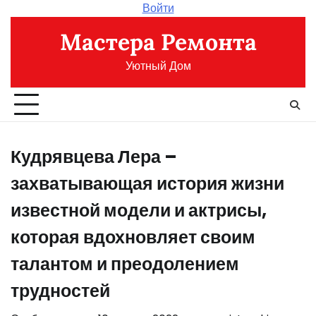
Перейти
Войти
к
Мастера Ремонта
содержимому
Уютный Дом
Кудрявцева Лера –
захватывающая история жизни
известной модели и актрисы,
которая вдохновляет своим
талантом и преодолением
трудностей